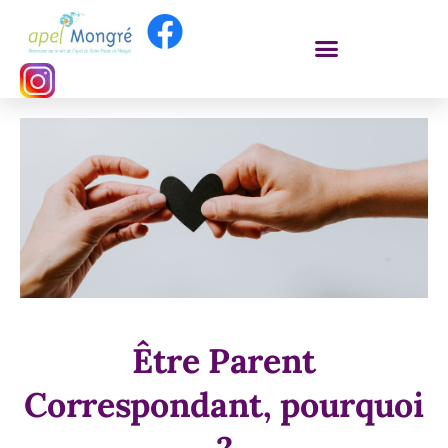
Être parents
Être Parent
correspondant à
Mongré
Correspondant, pourquoi