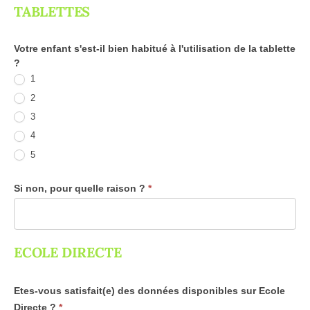
TABLETTES
Votre enfant s'est-il bien habitué à l'utilisation de la tablette
?
1
2
3
4
5
Si non, pour quelle raison ?
*
ECOLE DIRECTE
Etes-vous satisfait(e) des données disponibles sur Ecole
Directe ?
*