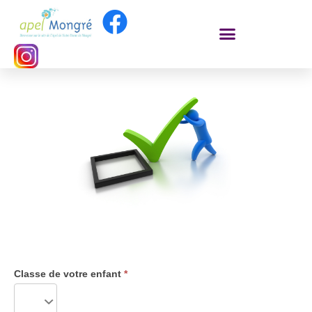
Questionnaire
Questionnaire
1er trimestre
Classes de
Classe de votre enfant
*
CC
secondes
T1