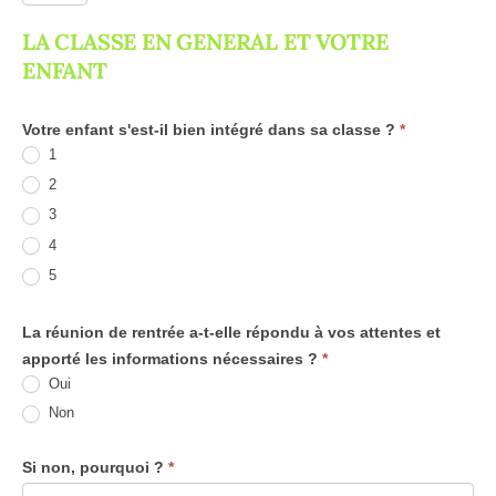
2025-
LA CLASSE EN GENERAL ET VOTRE
ENFANT
2026
1eres
Votre enfant s'est-il bien intégré dans sa classe ?
*
1
2
3
4
5
La réunion de rentrée a-t-elle répondu à vos attentes et
apporté les informations nécessaires ?
*
Oui
Non
Si non, pourquoi ?
*