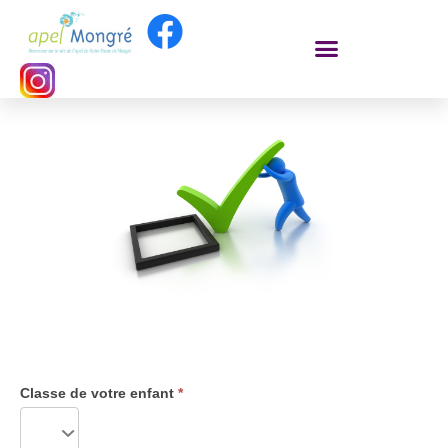
Questionnaire
Questionnaire
1er trimestre
Classes de
Classe de votre enfant
*
CC
premières
T1